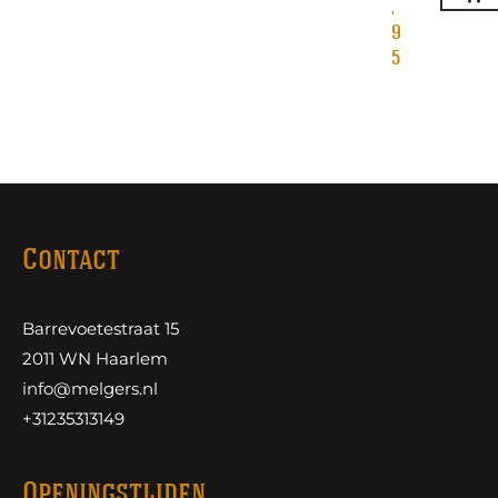
,
9
5
Contact
Barrevoetestraat 15
2011 WN Haarlem
info@melgers.nl
+31235313149
Openingstijden