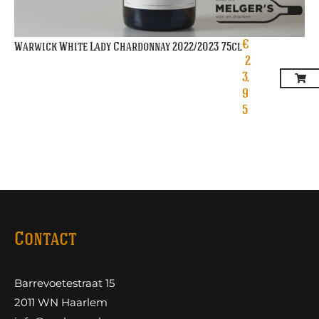
€
Warwick White Lady Chardonnay 2022/2023 75cl
2
3,
9
5
Contact
Barrevoetestraat 15
2011 WN Haarlem