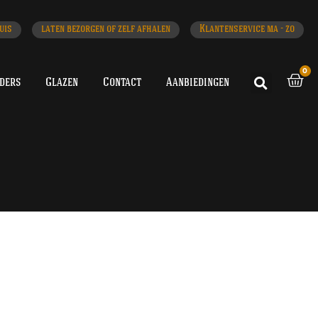
uis
laten bezorgen of zelf afhalen
Klantenservice ma - zo
0
iders
Glazen
Contact
Aanbiedingen