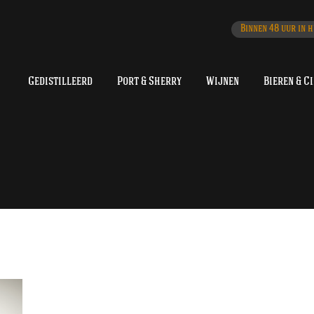
Binnen 48 uur in h
Gedistilleerd
Port & Sherry
Wijnen
Bieren & C