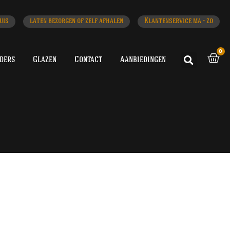
uis
laten bezorgen of zelf afhalen
Klantenservice ma - zo
0
iders
Glazen
Contact
Aanbiedingen