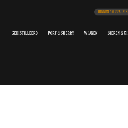
Binnen 48 uur in h
Gedistilleerd
Port & Sherry
Wijnen
Bieren & C