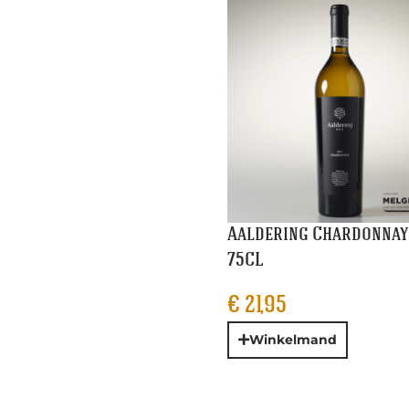
Aaldering Chardonnay
75CL
€
21,95
Winkelmand