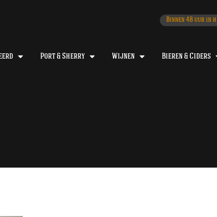
Binnen 48 uur in h
eerd
Port & Sherry
Wijnen
Bieren & Ciders