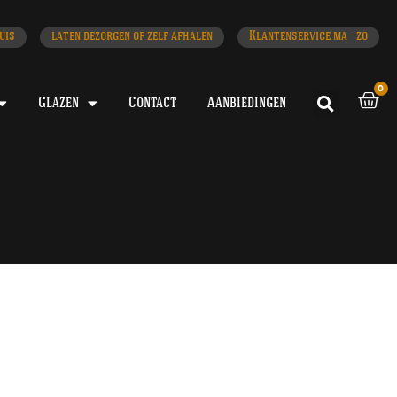
uis
laten bezorgen of zelf afhalen
Klantenservice ma - zo
0
Glazen
Contact
Aanbiedingen