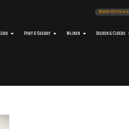
Binnen 48 uur in h
eerd
Port & Sherry
Wijnen
Bieren & Ciders