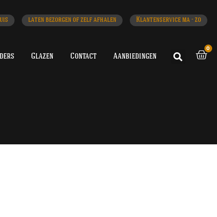
uis
laten bezorgen of zelf afhalen
Klantenservice ma - zo
0
iders
Glazen
Contact
Aanbiedingen