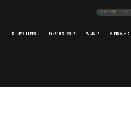
Binnen 48 uur in h
Gedistilleerd
Port & Sherry
Wijnen
Bieren & C