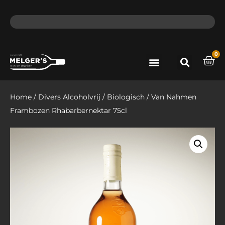
ma - do voor 12 uur besteld, de volgende dag in huis​
lat
0
Port & Sherry
Bieren & Ciders
Home
/
Divers Alcoholvrij
/
Biologisch
/ Van Nahmen
Frambozen Rhabarbernektar 75cl