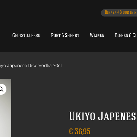
Binnen 48 uur in h
Gedistilleerd
Port & Sherry
Wijnen
Bieren & C
iyo Japenese Rice Vodka 70cl
Ukiyo Japenes
€
36,95