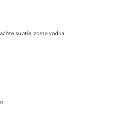
achte subtiel zoete vodka
an
l