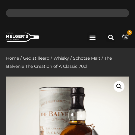
ma - do voor 12 uur besteld, de volgende dag in huis​
lat
0
Port & Sherry
Bieren & Ciders
Home
/
Gedistilleerd
/
Whisky
/
Schotse Malt
/ The
Balvenie The Creation of A Classic 70cl