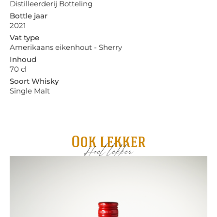
Distilleerderij Botteling
Bottle jaar
2021
Vat type
Amerikaans eikenhout - Sherry
Inhoud
70 cl
Soort Whisky
Single Malt
Ook lekker
Heel lekker
Fl