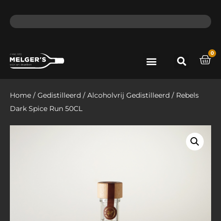
ma - do voor 12 uur besteld, de volgende dag in huis​
lat
0
Port & Sherry
Bieren & Ciders
Home
/
Gedistilleerd
/
Alcoholvrij Gedistilleerd
/ Rebels
Dark Spice Run 50CL