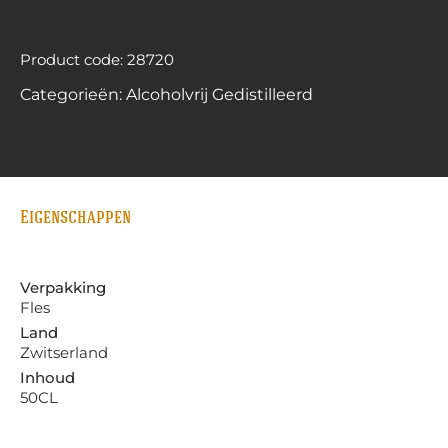
Product code: 28720
Categorieën:
Alcoholvrij Gedistilleerd
Eigenschappen
Verpakking
Fles
Land
Zwitserland
Inhoud
50CL