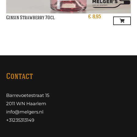
€
8,95
Ginsin Strawberry 70cl
Contact
Barrevoetestraat 15
2011 WN Haarlem
info@melgers.nl
+31235313149