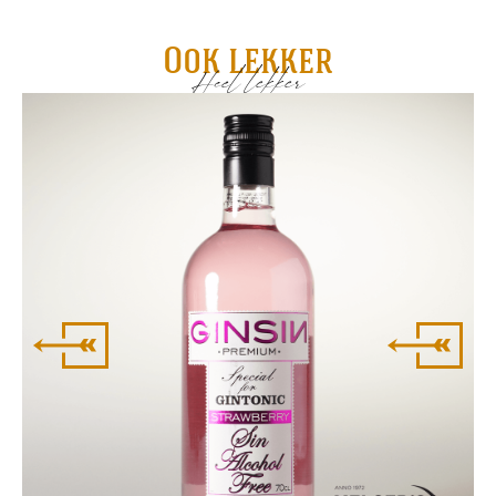
Ook lekker
Heel lekker
Gi