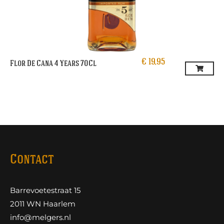
€
19,95
Flor De Cana 4 Years 70Cl
Contact
Barrevoetestraat 15
2011 WN Haarlem
info@melgers.nl