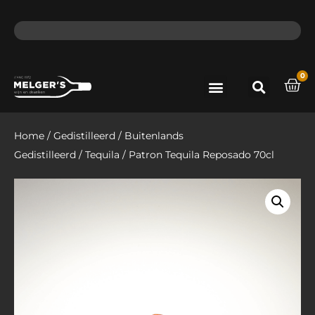
ma - do voor 12 uur besteld, de volgende dag in huis​
lat
0
Port & Sherry
Bieren & Ciders
Home
/
Gedistilleerd
/
Buitenlands
Gedistilleerd
/
Tequila
/ Patron Tequila Reposado 70cl