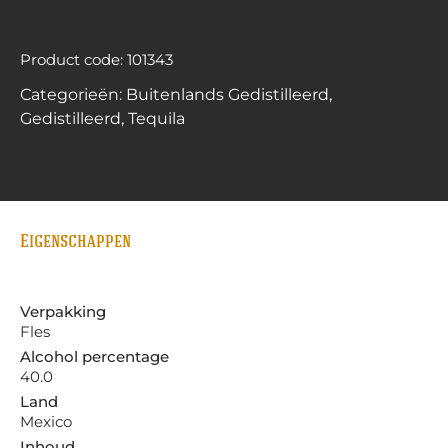
Product code: 101343
Categorieën:
Buitenlands Gedistilleerd
,
Gedistilleerd
,
Tequila
Eigenschappen
Verpakking
Fles
Alcohol percentage
40.0
Land
Mexico
Inhoud