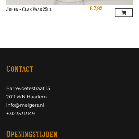
€
3,95
Jopen – Glas Vaas 25cl
Contact
Barrevoetestraat 15
2011 WN Haarlem
info@melgers.nl
+31235313149
Openingstijden