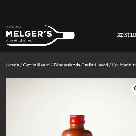
Gedistill
Home
/
Gedistilleerd
/
Binnenlands Gedistilleerd
/
Kruidenbit