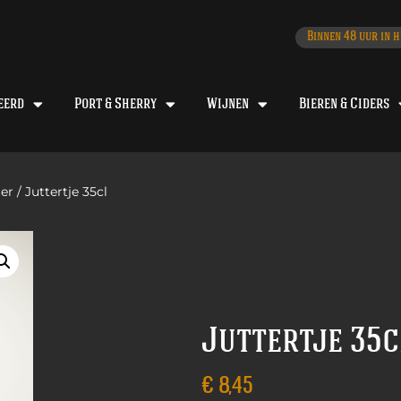
Binnen 48 uur in h
eerd
Port & Sherry
Wijnen
Bieren & Ciders
ter
/ Juttertje 35cl
Juttertje 35c
€
8,45