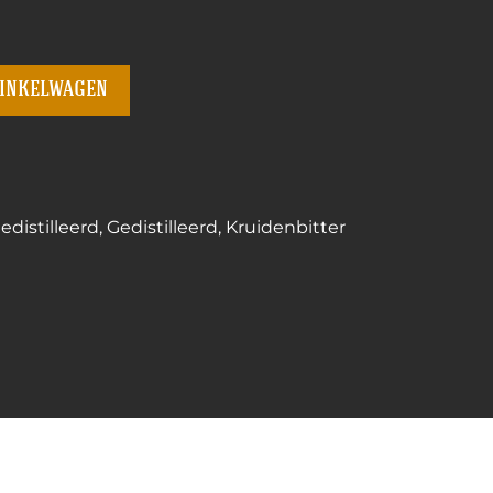
winkelwagen
distilleerd
,
Gedistilleerd
,
Kruidenbitter