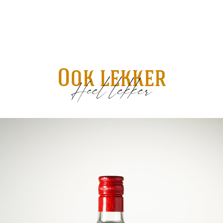
Ook lekker
Heel lekker