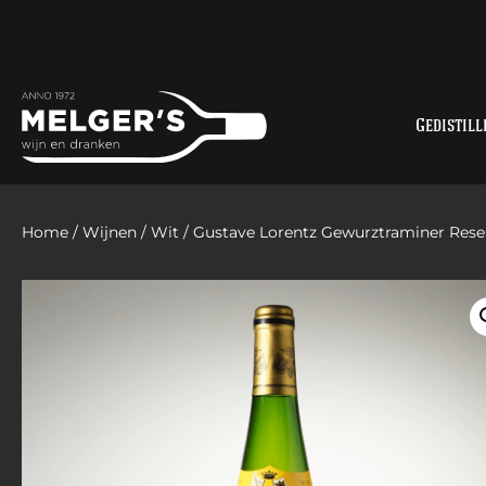
Gedistill
Home
/
Wijnen
/
Wit
/ Gustave Lorentz Gewurztraminer Rese