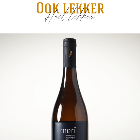
Ook lekker
Heel lekker