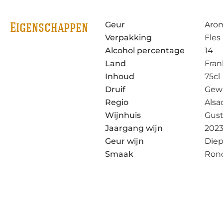
Geur
Arom
Eigenschappen
Verpakking
Fles
Alcohol percentage
14
Land
Fran
Inhoud
75cl
Druif
Gew
Regio
Alsa
Wijnhuis
Gust
Jaargang wijn
2023
Geur wijn
Diep
Smaak
Rond