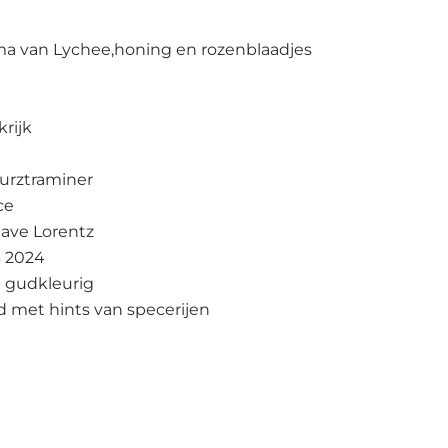
a van Lychee,honing en rozenblaadjes
krijk
urztraminer
ce
ave Lorentz
 2024
 gudkleurig
 met hints van specerijen