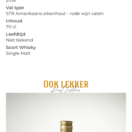
2018
Vat type
STR Amerikaans eikenhout - rode wijn vaten
Inhoud
70 cl
Leefdtijd
Niet bekend
Soort Whisky
Single Malt
Ook lekker
Heel lekker
Pa