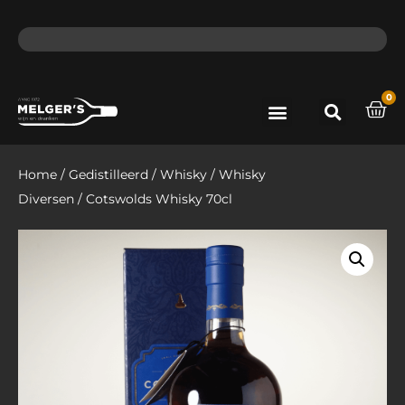
ma - do voor 12 uur besteld, de volgende dag in huis​
lat
0
Port & Sherry
Bieren & Ciders
Home
/
Gedistilleerd
/
Whisky
/
Whisky
Diversen
/ Cotswolds Whisky 70cl