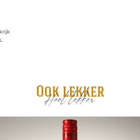
krijk
L
Ook lekker
Heel lekker