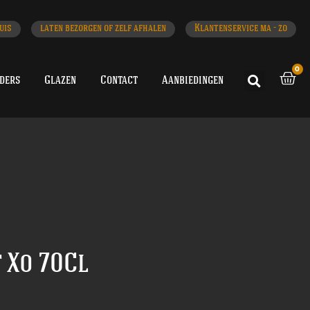
uis
laten bezorgen of zelf afhalen
Klantenservice ma - zo
0
iders
Glazen
Contact
Aanbiedingen
t Xo 70Cl