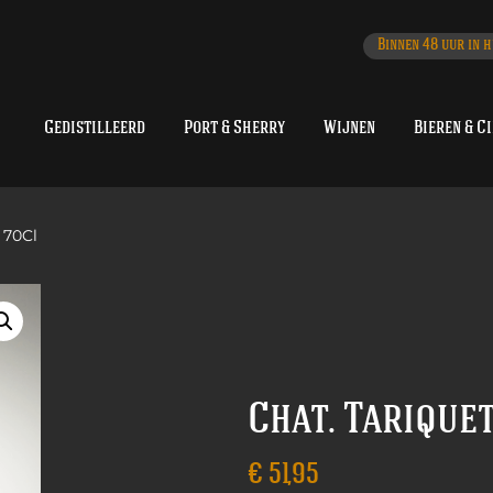
Binnen 48 uur in h
Gedistilleerd
Port & Sherry
Wijnen
Bieren & C
 70Cl
Chat. Tarique
€
51,95