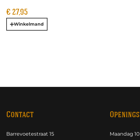
€
27,95
Winkelmand
Contact
Openings
Barrevoetestraat 15
Maandag 10.