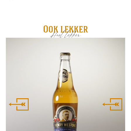
Ook lekker
Heel lekker
Ma