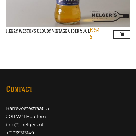
€
5,4
Henry Westons Cloudy Vintage Cider 50CL
5
Contact
Barrevoetestraat 15
2011 WN Haarlem
info@melgers.nl
+31235313149