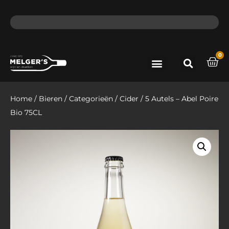
ma - do voor 12 uur besteld, de volgende dag in huis​
lat
0
Port & Sherry
Bieren & Ciders
Home
/
Bieren
/
Categorieën
/
Cider
/ 5 Autels – Abel Poire
Bio 75CL