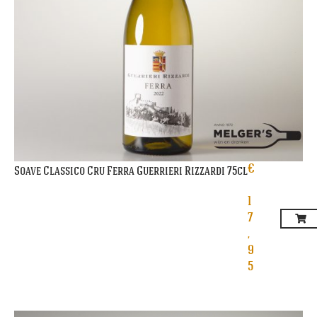
€
Soave Classico Cru Ferra Guerrieri Rizzardi 75cl
1
7
,
9
5