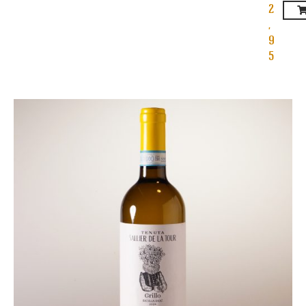
2
,
9
5