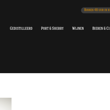
Binnen 48 uur in h
Gedistilleerd
Port & Sherry
Wijnen
Bieren & C