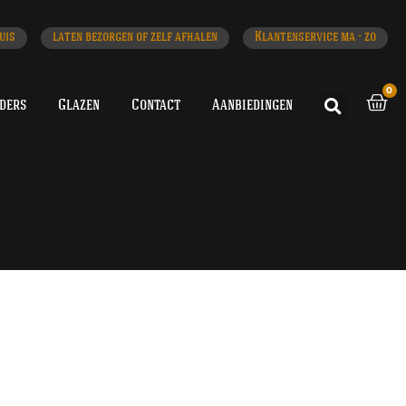
uis
laten bezorgen of zelf afhalen
Klantenservice ma - zo
0
iders
Glazen
Contact
Aanbiedingen