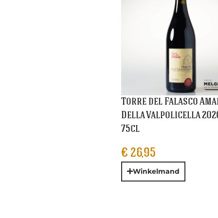
Torre del Falasco Am
Della Valpolicella 202
75cl
€
26,95
Winkelmand