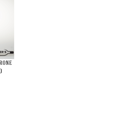
arone
0