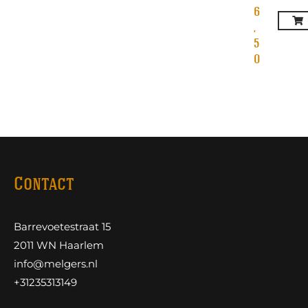
6
,
5
0
Contact
Barrevoetestraat 15
2011 WN Haarlem
info@melgers.nl
+31235313149