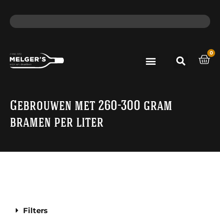
ma - do voor 12 uur besteld, de volgende dag in huis​
lat
0
Port & Sherry
Bieren & Ciders
Gebrouwen met 260-300 gram
bramen per liter
Filters