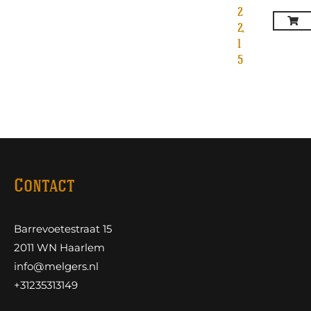
2
2,
1
5
Contact
Barrevoetestraat 15
2011 WN Haarlem
info@melgers.nl
+31235313149