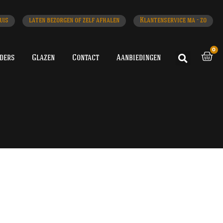
uis
laten bezorgen of zelf afhalen
Klantenservice ma - zo
0
iders
Glazen
Contact
Aanbiedingen