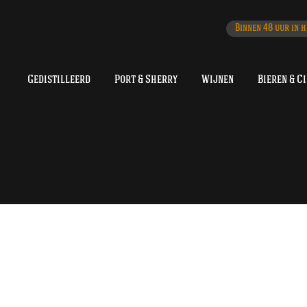
Binnen 48 uur in h
Gedistilleerd
Port & Sherry
Wijnen
Bieren & C