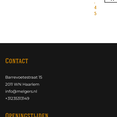
,
4
5
Contact
Barrevoetestraat 15
2011 WN Haarlem
info@melgers.nl
+31235313149
Openingstijden