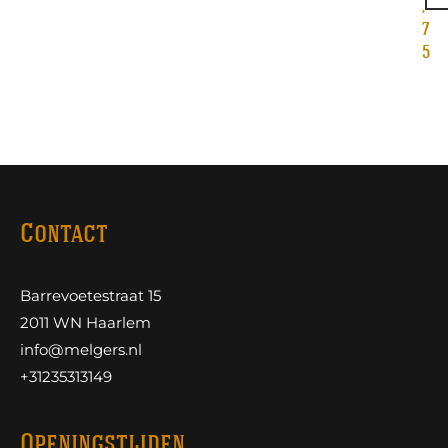
,
7
5
Contact
Barrevoetestraat 15
2011 WN Haarlem
info@melgers.nl
+31235313149
Openingstijden