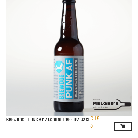
€
1,9
BrewDog – Punk AF Alcohol Free IPA 33cl
5