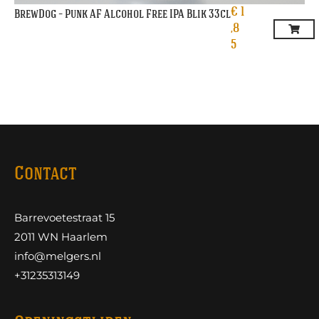
€
1
BrewDog – Punk AF Alcohol Free IPA Blik 33cl
,8
5
Contact
Barrevoetestraat 15
2011 WN Haarlem
info@melgers.nl
+31235313149