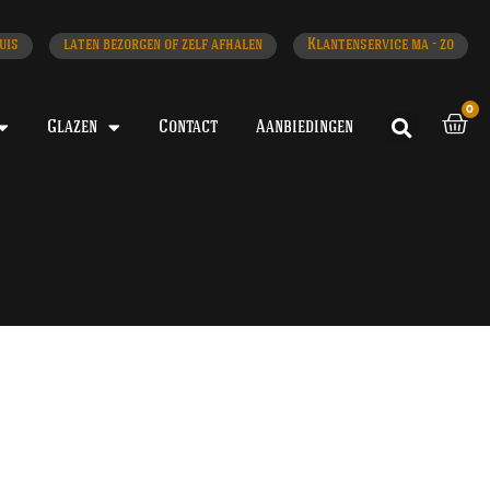
uis
laten bezorgen of zelf afhalen
Klantenservice ma - zo
0
Glazen
Contact
Aanbiedingen