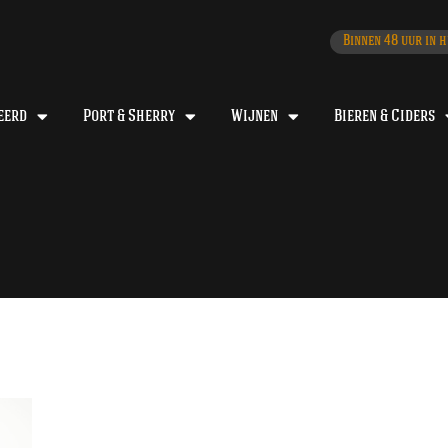
Binnen 48 uur in h
eerd
Port & Sherry
Wijnen
Bieren & Ciders