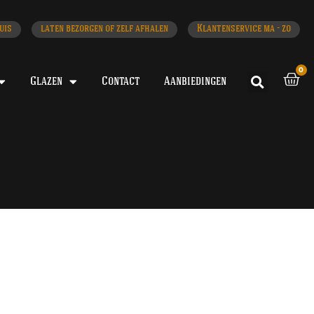
uis
laten bezorgen of zelf afhalen
Klantenservice ma - zo
0
Glazen
Contact
Aanbiedingen