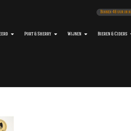
Binnen 48 uur in h
eerd
Port & Sherry
Wijnen
Bieren & Ciders