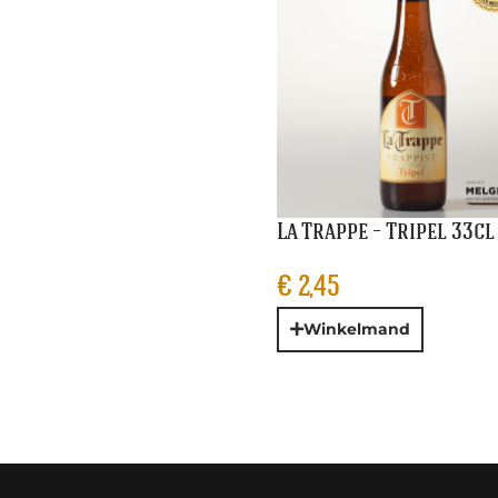
La Trappe – Tripel 33cl
€
2,45
Winkelmand