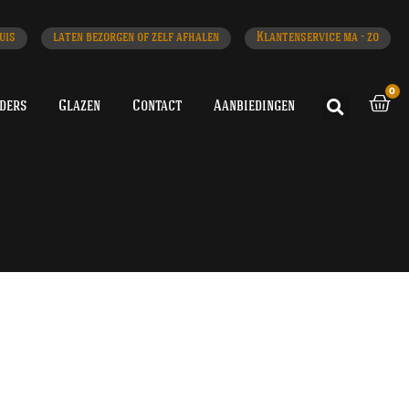
uis
laten bezorgen of zelf afhalen
Klantenservice ma - zo
0
iders
Glazen
Contact
Aanbiedingen