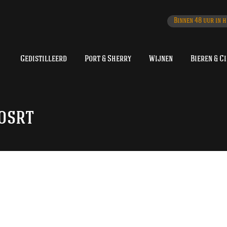
Binnen 48 uur in h
Gedistilleerd
Port & Sherry
Wijnen
Bieren & C
osrt