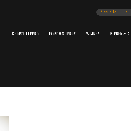
Binnen 48 uur in h
Gedistilleerd
Port & Sherry
Wijnen
Bieren & C