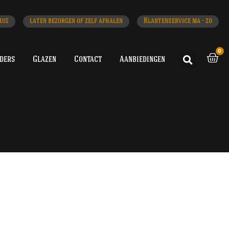
uis
laten bezorgen of zelf afhalen
Klantenservice ma - zo
0
iders
Glazen
Contact
Aanbiedingen