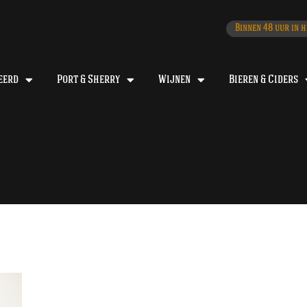
Binnen 48 uur in h
eerd
Port & Sherry
Wijnen
Bieren & Ciders