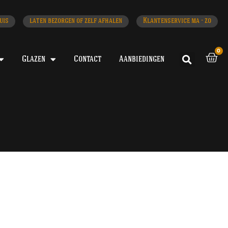
uis
laten bezorgen of zelf afhalen
Klantenservice ma - zo
0
Glazen
Contact
Aanbiedingen