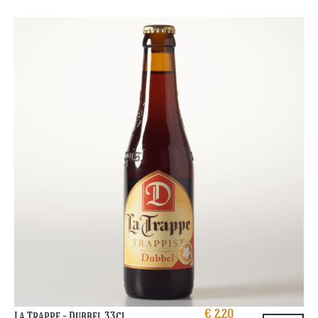
€
2,20
La Trappe – Dubbel 33cl