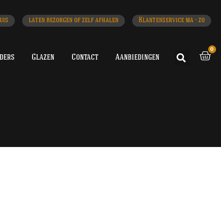
uis
laten bezorgen of zelf afhalen
Klantenservice ma - zo
0
iders
Glazen
Contact
Aanbiedingen