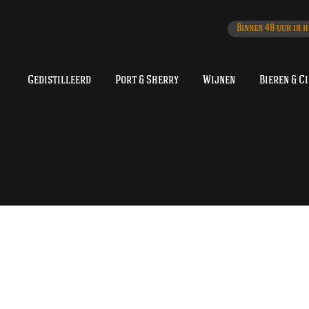
Binnen 48 uur in h
Gedistilleerd
Port & Sherry
Wijnen
Bieren & C