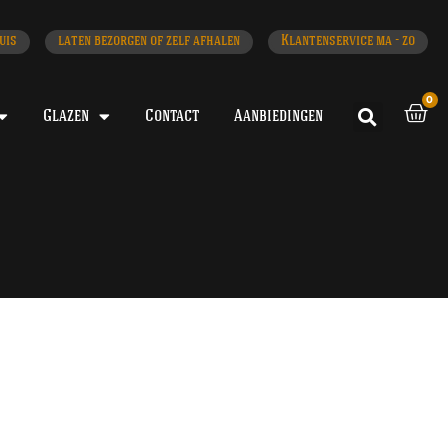
uis
laten bezorgen of zelf afhalen
Klantenservice ma - zo
0
Glazen
Contact
Aanbiedingen