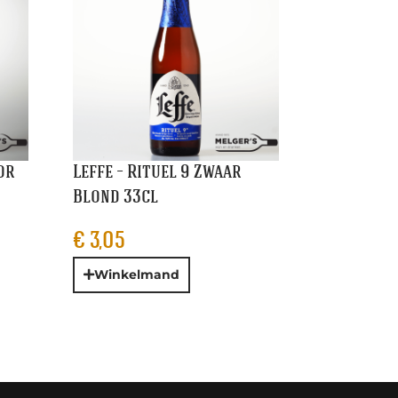
or
Leffe – Rituel 9 Zwaar
Blond 33cl
€
3,05
Winkelmand