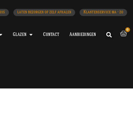
uis
laten bezorgen of zelf afhalen
Klantenservice ma - zo
0
Glazen
Contact
Aanbiedingen