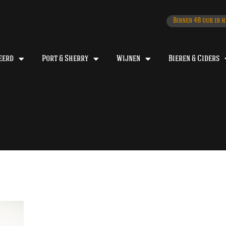
Binnen 48 uur in h
eerd
Port & Sherry
Wijnen
Bieren & Ciders