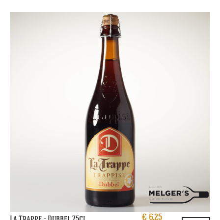
€
6,25
La Trappe – Dubbel 75cl