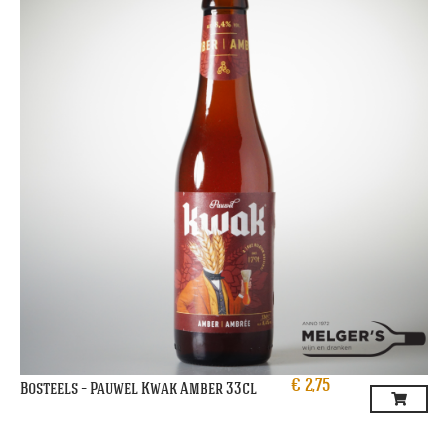
€
2,75
Bosteels – Pauwel Kwak Amber 33cl