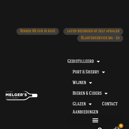
Klantenservice ma - zo
laten bezorgen of zelf afhalen
ma - do voor 12 uur besteld, de volgende dag in huis​
Binnen 48 uur in huis
laten bezorgen of zelf afhalen
Klantenservice ma - zo
Gedistilleerd
Port & Sherry
Wijnen
Bieren & Ciders
Glazen
Contact
Aanbiedingen
0