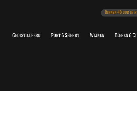
Binnen 48 uur in h
Gedistilleerd
Port & Sherry
Wijnen
Bieren & C