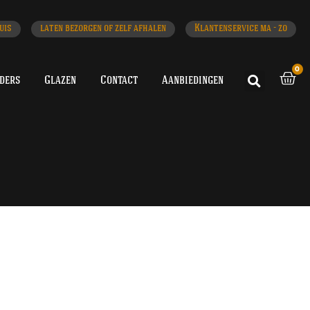
uis
laten bezorgen of zelf afhalen
Klantenservice ma - zo
0
iders
Glazen
Contact
Aanbiedingen