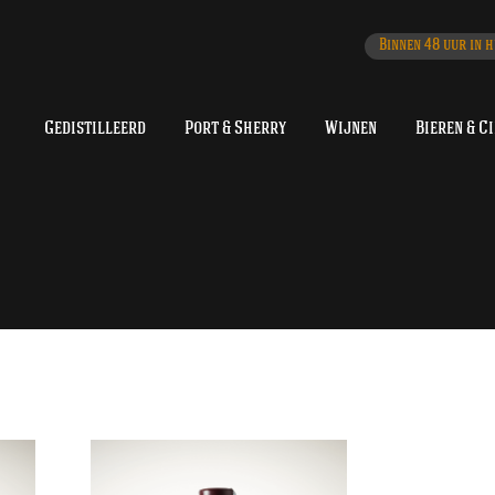
Binnen 48 uur in h
Gedistilleerd
Port & Sherry
Wijnen
Bieren & C