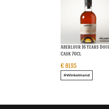
Aberlour 16 Years Dou
Cask 70cl
€
81,95
Winkelmand