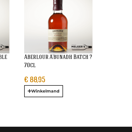
ble
Aberlour A’bunadh Batch ?
70cl
€
88,95
Winkelmand