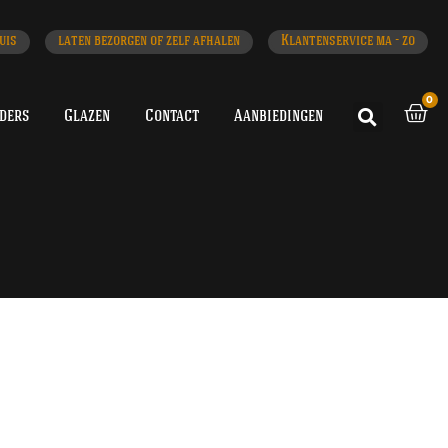
uis
laten bezorgen of zelf afhalen
Klantenservice ma - zo
0
iders
Glazen
Contact
Aanbiedingen