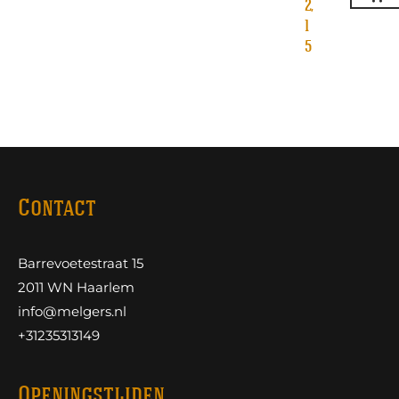
2,
1
5
Contact
Barrevoetestraat 15
2011 WN Haarlem
info@melgers.nl
+31235313149
Openingstijden