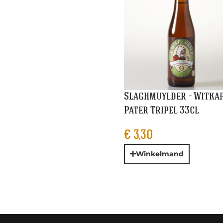
Slaghmuylder – Witka
Pater Tripel 33cl
€
3,30
Winkelmand