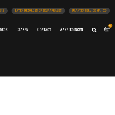
uis
laten bezorgen of zelf afhalen
Klantenservice ma - zo
0
iders
Glazen
Contact
Aanbiedingen