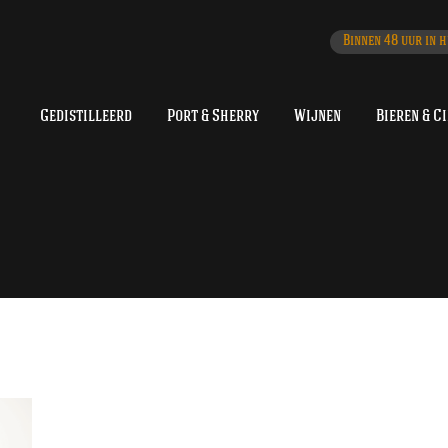
Binnen 48 uur in h
Gedistilleerd
Port & Sherry
Wijnen
Bieren & C