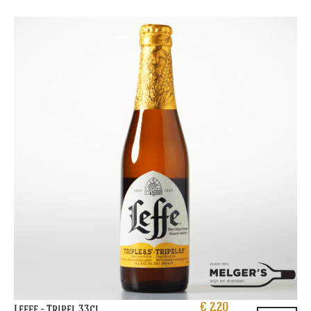
€
2,20
Leffe – Tripel 33cl