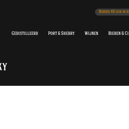
Binnen 48 uur in h
Gedistilleerd
Port & Sherry
Wijnen
Bieren & C
ky