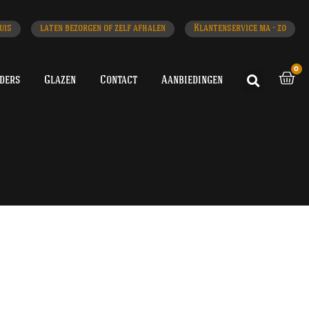
uis
laten bezorgen of zelf afhalen
Klantenservice ma - zo
0
iders
Glazen
Contact
Aanbiedingen