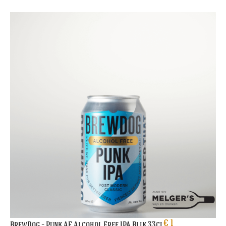
€
1
BrewDog – Punk AF Alcohol Free IPA Blik 33cl