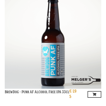
€
1,9
BrewDog – Punk AF Alcohol Free IPA 33cl
5