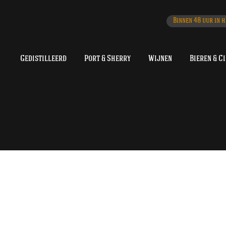
Binnen 48 uur in h
Gedistilleerd
Port & Sherry
Wijnen
Bieren & C