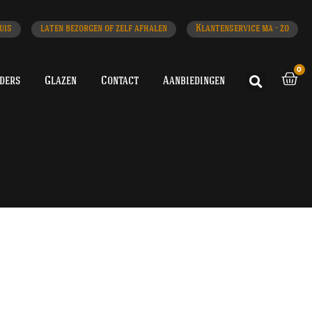
uis
laten bezorgen of zelf afhalen
Klantenservice ma - zo
0
iders
Glazen
Contact
Aanbiedingen