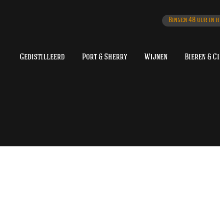
Binnen 48 uur in h
Gedistilleerd
Port & Sherry
Wijnen
Bieren & C