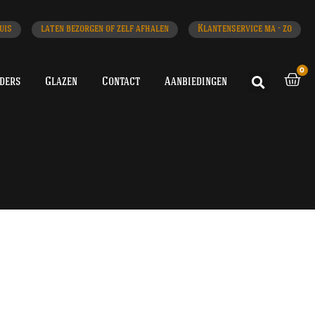
uis
laten bezorgen of zelf afhalen
Klantenservice ma - zo
0
iders
Glazen
Contact
Aanbiedingen