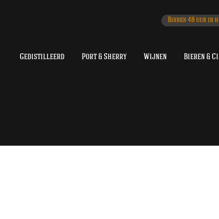
Binnen 48 uur in h
Gedistilleerd
Port & Sherry
Wijnen
Bieren & C