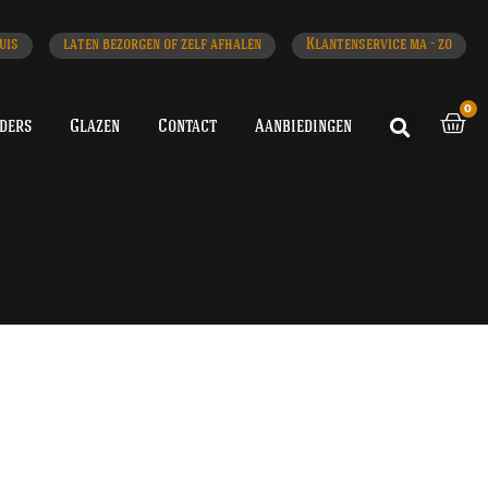
uis
laten bezorgen of zelf afhalen
Klantenservice ma - zo
0
iders
Glazen
Contact
Aanbiedingen